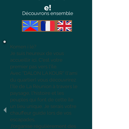
e!
Découvrons
ensemble
fr
Komen i lé?
Je suis heureux de vous
accueillir ici. C'est votre
premier pas vers l'île.
Avec ''DALON LA KOUR'' (l'ami
du quartier) vous découvrirez
l'île de La Réunion à travers le
paysage, l'histoire et les
peuples qui font de cette île
un lieu unique. Je serais votre
chauffeur guide lors de vos
escapades.
J'organise régulièrement des