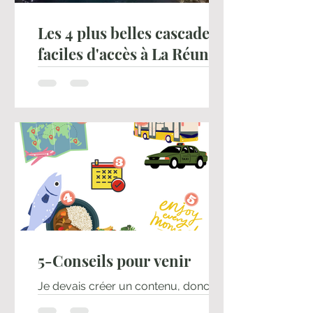
Les 4 plus belles cascades
faciles d'accès à La Réunion
(sans effort)
Cascades faciles à La Réunion : 4
spots accessibles sans effort.
Découvrez les plus belles cascades
de La Réunion accessibles sans
grande randonnée. Emplacements,
accès voiture, conseils parking et
sécurité.
5-Conseils pour venir
Je devais créer un contenu, donc je
me suis dit pourquoi pas fournir