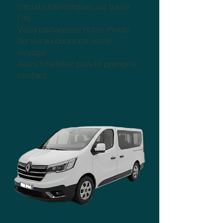
circuits touristiques sur toute
l'île.
Vous partagerez notre mode
de vie au cours de votre
voyage.
Alors n'hésitez plus et prenons
contact.